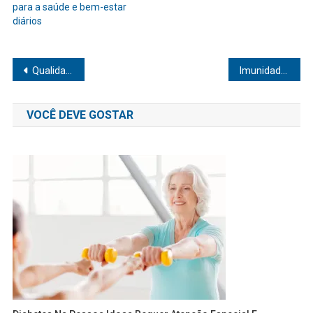
para a saúde e bem-estar
diários
Navegação
Qualidade de vida: Descubra o segredo que poucos conhecem
Imunidade: Você Sabe Como Aumentá-la com Alimentos Surpreendentes?
de
VOCÊ DEVE GOSTAR
Post