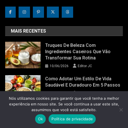
MAIS RECENTES
Truques De Beleza Com
Ingredientes Caseiros Que Vão
Transformar Sua Rotina
10/06/2026
Editor JC
Como Adotar Um Estilo De Vida
Saudável E Duradouro Em 5 Passos
09/06/2026
Editor JC
Nós utilizamos cookies para garantir que você tenha a melhor
experiência em nosso site. Se você continua a usar este site,
assumimos que você está satisfeito.
Ok
Política de privacidade
Jornal do Corpo 2022
|
Theme: News Portal by
Mystery Themes
.
Glossário do Corpo
Política de Privacidade
Contato