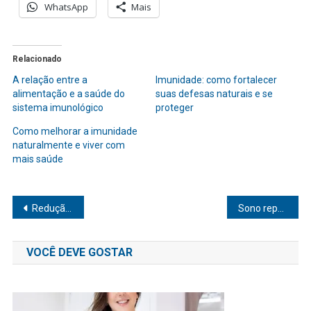
WhatsApp
Mais
Relacionado
A relação entre a
Imunidade: como fortalecer
alimentação e a saúde do
suas defesas naturais e se
sistema imunológico
proteger
Como melhorar a imunidade
naturalmente e viver com
mais saúde
Navegação
Redução do estresse: Você sabia que a culinária pode ser a sua melhor terapia?
Sono reparador: Você sabe como ele transforma sua vida?
de
VOCÊ DEVE GOSTAR
Post