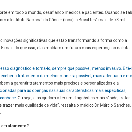
orte em todo o mundo, desafiando médicos e pacientes. Quando se fal
 o Instituto Nacional do Câncer (Inca), o Brasil terá mais de 73 mil
ido inovações significativas que estão transformando a forma como a
. E mais do que isso, elas moldam um futuro mais esperançoso na luta
cesso diagnóstico e torná-lo, sempre que possível, menos invasivo. E tê-
 receber o tratamento da melhor maneira possível, mais adequada e n
bém a garantir tratamentos mais precisos e personalizados e a
ionadas para as doenças nas suas características mais específicas,
 conhece.
Ou seja, elas ajudam a ter um diagnóstico mais rápido, tratar
e trazer mais qualidade de vida”, ressalta o médico Dr. Márcio Sanches,
.
s e tratamento?