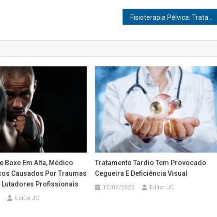
Fisioterapia Pélvica: Tratamento que alivia os sintomas da menopausa
e Boxe Em Alta, Médico
Tratamento Tardio Tem Provocado
cos Causados Por Traumas
Cegueira E Deficiência Visual
 Lutadores Profissionais
12/07/2023
Editor JC
Editor JC