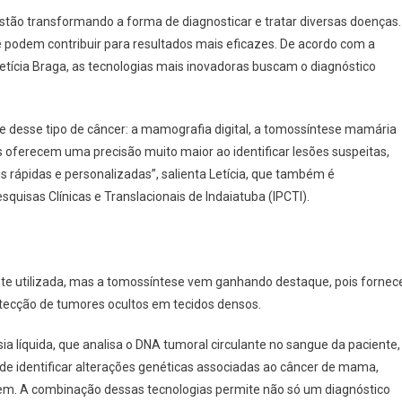
 estão transformando a forma de diagnosticar e tratar diversas doenças.
 podem contribuir para resultados mais eficazes. De acordo com a
Letícia Braga, as tecnologias mais inovadoras buscam o diagnóstico
ce desse tipo de câncer: a mamografia digital, a tomossíntese mamária
as oferecem uma precisão muito maior ao identificar lesões suspeitas,
 rápidas e personalizadas”, salienta Letícia, que também é
squisas Clínicas e Translacionais de Indaiatuba (IPCTI).
nte utilizada, mas a tomossíntese vem ganhando destaque, pois fornec
tecção de tumores ocultos em tecidos densos.
ia líquida, que analisa o DNA tumoral circulante no sangue da paciente,
identificar alterações genéticas associadas ao câncer de mama,
m. A combinação dessas tecnologias permite não só um diagnóstico