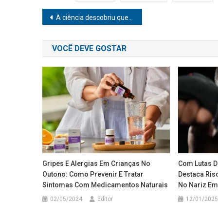
Navegação
A ciência descobriu que envelhecer tem picos. E que a atividade física é o melhor remédio
de
VOCÊ DEVE GOSTAR
Post
Gripes E Alergias Em Crianças No
Com Lutas D
Outono: Como Prevenir E Tratar
Destaca Ris
Sintomas Com Medicamentos Naturais
No Nariz Em
02/05/2024
Editor
12/01/2025