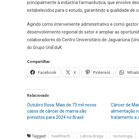
principalmente à indústria farmacêutica, que envolve 
estabelecidos para o estudo, garantindo a qualidade de 
Agindo como interveniente administrativo e como gestor 
desenvolvimento regional do setor e ampliar as oportuni
colaboradores do Centro Universitário de Jaguariúna (Un
do Grupo UniEduK.
Compartilhar:
Facebook
X
Pinterest
What
Relacionado
Outubro Rosa: Mais de 73 mil novos
Câncer de Mam
casos de câncer de mama são
alimentação n
previstos para 2024 no Brasil
tratamento e 
Tagged
healthtech
Letícia Braga
tecnologia