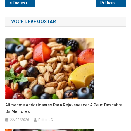
Navegação
Dietas ricas em fibras: razões para seguir
Práticas de autocompaixão no fitness
de
VOCÊ DEVE GOSTAR
Post
Alimentos Antioxidantes Para Rejuvenescer A Pele: Descubra
Os Melhores
22/03/2026
Editor JC