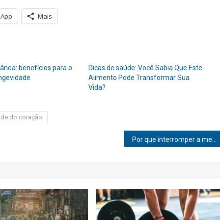
sApp
Mais
ânea: benefícios para o
Dicas de saúde: Você Sabia Que Este
ongevidade
Alimento Pode Transformar Sua
Vida?
de do coração
Por que interromper a menstruação pode contribuir para a qualidade de vida das mulheres?