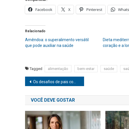
Facebook
X
Pinterest
What
Relacionado
Amêndoa: o superalimento versátil
Dieta mediterr
que pode auxiliar na saúde
coração e a l
Tagged
alimentação
bem-estar
saúde
saú
Navegação
Os desafios de pais com o comportamento autolesivo dos filhos
de
VOCÊ DEVE GOSTAR
Post