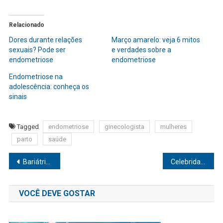
Relacionado
Dores durante relações
Março amarelo: veja 6 mitos
sexuais? Pode ser
e verdades sobre a
endometriose
endometriose
Endometriose na
adolescência: conheça os
sinais
Tagged
endometriose
ginecologista
mulheres
parto
saúde
Navegação
Bariátrica pode reduzir risco de câncer de mama em mulheres obesas
Celebridades como Gloria Pires, Fafá de Belém e Meryl Streep assumem os cabelos brancos e ditam tendência
de
VOCÊ DEVE GOSTAR
Post