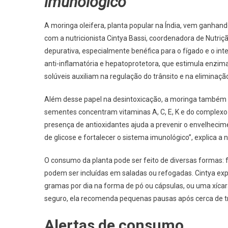
imunológico
A moringa oleifera, planta popular na Índia, vem ganhan
com a nutricionista Cintya Bassi, coordenadora de Nutri
depurativa, especialmente benéfica para o fígado e o in
anti-inflamatória e hepatoprotetora, que estimula enzimas
solúveis auxiliam na regulação do trânsito e na eliminaçã
Além desse papel na desintoxicação, a moringa também é 
sementes concentram vitaminas A, C, E, K e do complexo B
presença de antioxidantes ajuda a prevenir o envelhecimen
de glicose e fortalecer o sistema imunológico”, explica a n
O consumo da planta pode ser feito de diversas formas: f
podem ser incluídas em saladas ou refogadas. Cintya expli
gramas por dia na forma de pó ou cápsulas, ou uma xícar
seguro, ela recomenda pequenas pausas após cerca de 
Alertas de consumo