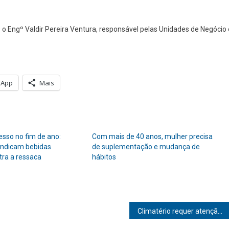
 Engº Valdir Pereira Ventura, responsável pelas Unidades de Negócio 
.
sApp
Mais
esso no fim de ano:
Com mais de 40 anos, mulher precisa
 indicam bebidas
de suplementação e mudança de
tra a ressaca
hábitos
Climatério requer atenção redobrada: por que médicos precisam ouvir mais as mulheres nessa fase da vida?