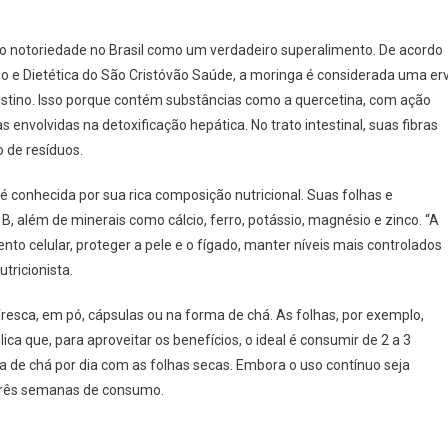
do notoriedade no Brasil como um verdadeiro superalimento. De acordo
ção e Dietética do São Cristóvão Saúde, a moringa é considerada uma er
testino. Isso porque contém substâncias como a quercetina, com ação
 envolvidas na detoxificação hepática. No trato intestinal, suas fibras
o de resíduos.
conhecida por sua rica composição nutricional. Suas folhas e
, além de minerais como cálcio, ferro, potássio, magnésio e zinco. “A
to celular, proteger a pele e o fígado, manter níveis mais controlados
utricionista.
resca, em pó, cápsulas ou na forma de chá. As folhas, por exemplo,
ca que, para aproveitar os benefícios, o ideal é consumir de 2 a 3
a de chá por dia com as folhas secas. Embora o uso contínuo seja
três semanas de consumo.