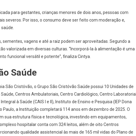
dicada para gestantes, crianças menores de dois anos, pessoas com
nais severos. Por isso, o consumo deve ser feito com moderação e,
e saúde.
as, sementes, vagens e até a raiz podem ser aproveitadas. Segundo a
 tão valorizada em diversas culturas. “Incorporá-la à alimentação é uma
o funcional versátil e potente”, finaliza Cintya.
vão Saúde
pia São Cristóvão, o Grupo São Cristóvão Saúde possui 10 Unidades de
Saúde, Centros Ambulatoriais, Centro Cardiológico, Centro Laboratoria
tegral à Saúde (CAIS I e II), Instituto de Ensino e Pesquisa (IEP Dona
São Paulo, a Instituição completará 114 anos em dezembro de 2025. O
ua estrutura física e tecnológica, investindo em equipamentos,
 complexo hospitalar conta com 324 leitos, além de oito Centros
rcionando qualidade assistencial às mais de 165 mil vidas do Plano de