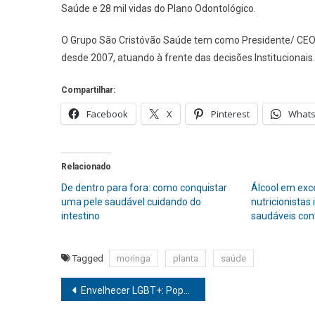
Saúde e 28 mil vidas do Plano Odontológico.
O Grupo São Cristóvão Saúde tem como Presidente/ CEO o
desde 2007, atuando à frente das decisões Institucionais
Compartilhar:
Facebook
X
Pinterest
What
Relacionado
De dentro para fora: como conquistar
Álcool em exc
uma pele saudável cuidando do
nutricionistas
intestino
saudáveis con
Tagged
moringa
planta
saúde
Navegação
Envelhecer LGBT+: População enfrenta isolamento e vulnerabilidade mental, aponta estudo