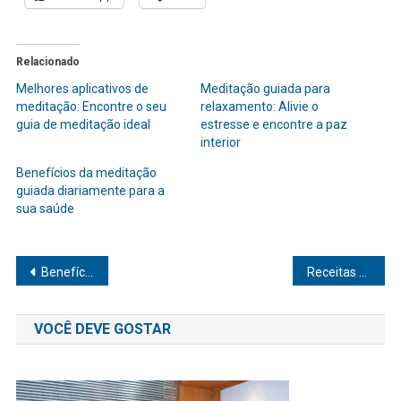
Relacionado
Melhores aplicativos de
Meditação guiada para
meditação: Encontre o seu
relaxamento: Alivie o
guia de meditação ideal
estresse e encontre a paz
interior
Benefícios da meditação
guiada diariamente para a
sua saúde
Navegação
Benefícios da caminhada diária
Receitas detox pós-festas
de
VOCÊ DEVE GOSTAR
Post