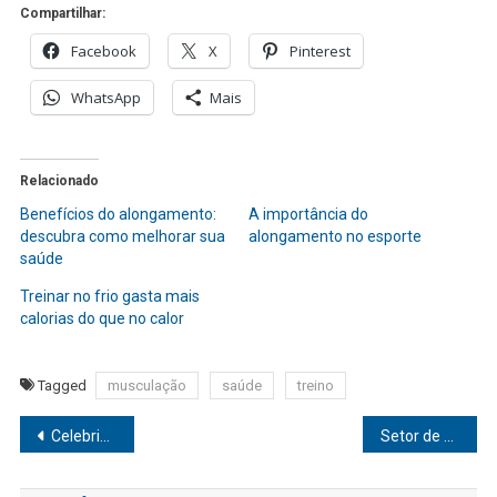
Compartilhar:
Facebook
X
Pinterest
WhatsApp
Mais
Relacionado
Benefícios do alongamento:
A importância do
descubra como melhorar sua
alongamento no esporte
saúde
Treinar no frio gasta mais
calorias do que no calor
Tagged
musculação
saúde
treino
Navegação
Celebridades como Gloria Pires, Fafá de Belém e Meryl Streep assumem os cabelos brancos e ditam tendência
Setor de beleza continua atrativo para investidores
de