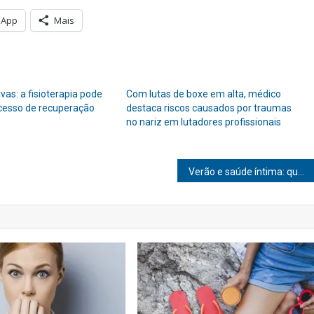
sApp
Mais
vas: a fisioterapia pode
Com lutas de boxe em alta, médico
ocesso de recuperação
destaca riscos causados por traumas
no nariz em lutadores profissionais
Verão e saúde íntima: quais cuidados ter para evitar doenças ginecológicas