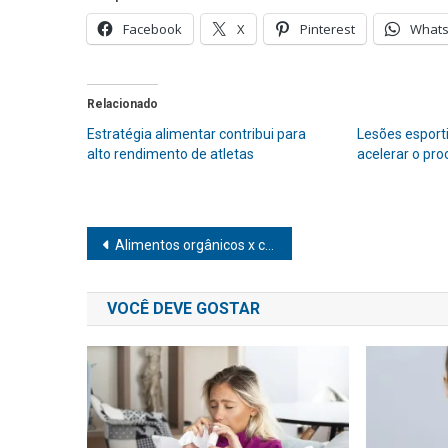
Facebook
X
Pinterest
What
Relacionado
Estratégia alimentar contribui para
Lesões esporti
alto rendimento de atletas
acelerar o pr
Navegação
Alimentos orgânicos x convencionais: Qual é a melhor opção?
de
VOCÊ DEVE GOSTAR
Post