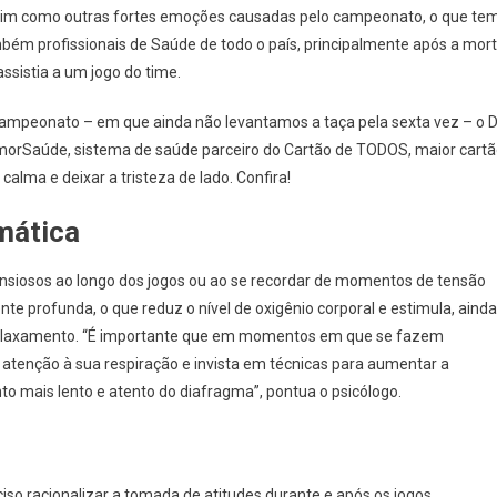
 assim como outras fortes emoções causadas pelo campeonato, o que te
bém profissionais de Saúde de todo o país, principalmente após a mor
ssistia a um jogo do time.
campeonato – em que ainda não levantamos a taça pela sexta vez – o D
 AmorSaúde, sistema de saúde parceiro do Cartão de TODOS, maior cart
calma e deixar a tristeza de lado. Confira!
mática
ansiosos ao longo dos jogos ou ao se recordar de momentos de tensão
e profunda, o que reduz o nível de oxigênio corporal e estimula, ainda
e relaxamento. “É importante que em momentos em que se fazem
 atenção à sua respiração e invista em técnicas para aumentar a
o mais lento e atento do diafragma”, pontua o psicólogo.
reciso racionalizar a tomada de atitudes durante e após os jogos,