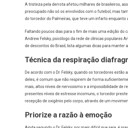
A tristeza pela derrota afetou milhares de brasileiros,
preocupado não só os envolvidos com o futebol, mas tam
do torcedor do Palmeiras, que teve um infarto enquanto a
Faltando poucos dias para o fim de mais uma edição do 
Andrew Felsky, psicólogo da rede de clínicas populares
de descontos do Brasil, lista algumas dicas para manter a 
Técnica da respiração diafrag
De acordo com o Dr. Felsky, quando os torcedores estão 
deles, é comum que não respirem de forma suficientement
mais, altos níveis de nervosismo e a impossibilidade d
presentes níveis de estresse incomuns, o torcedor preste
recepção de oxigênio pelo corpo, através de um moviment
Priorize a razão à emoção
Ainda segundo o Dr. Felsky, por mais difícil que seja, é p