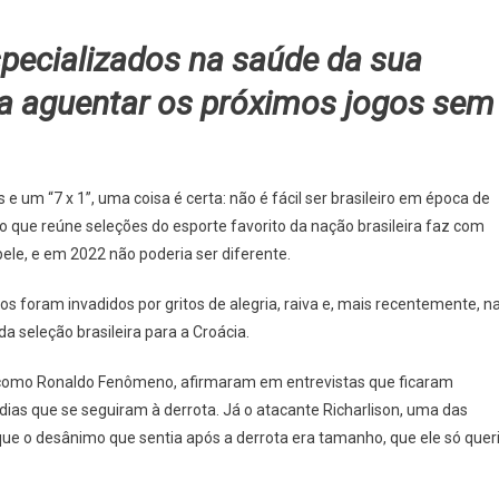
specializados na saúde da sua
a aguentar os próximos jogos sem
as e um “7 x 1”, uma coisa é certa: não é fácil ser brasileiro em época de
que reúne seleções do esporte favorito da nação brasileira faz com
pele, e em 2022 não poderia ser diferente.
os foram invadidos por gritos de alegria, raiva e, mais recentemente, n
da seleção brasileira para a Croácia.
as, como Ronaldo Fenômeno, afirmaram em entrevistas que ficaram
s que se seguiram à derrota. Já o atacante Richarlison, uma das
que o desânimo que sentia após a derrota era tamanho, que ele só quer