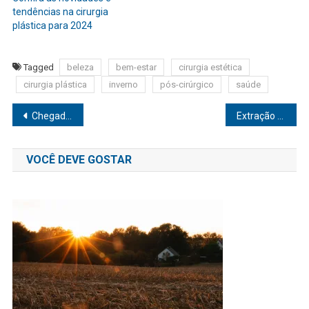
tendências na cirurgia
plástica para 2024
Tagged
beleza
bem-estar
cirurgia estética
cirurgia plástica
inverno
pós-cirúrgico
saúde
Navegação
Chegada do outono acende alerta para doenças respiratórias
Extração de catarata pode reduzir em 30% a chance de desenvolver demência, aponta estudo
de
VOCÊ DEVE GOSTAR
Post