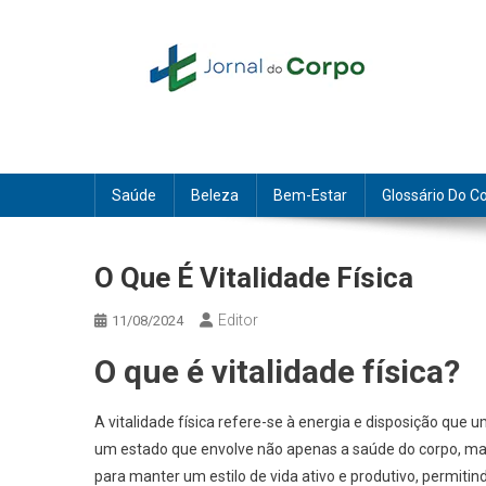
Skip
to
content
Jornal do Corpo
saúde, beleza e bem-estar
Saúde
Beleza
Bem-Estar
Glossário Do C
O Que É Vitalidade Física
Editor
11/08/2024
O que é vitalidade física?
A vitalidade física refere-se à energia e disposição que u
um estado que envolve não apenas a saúde do corpo, mas
para manter um estilo de vida ativo e produtivo, permit