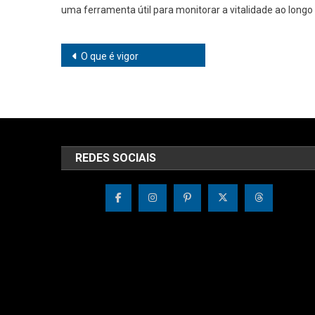
uma ferramenta útil para monitorar a vitalidade ao longo
Navegação
O que é vigor
de
Post
REDES SOCIAIS