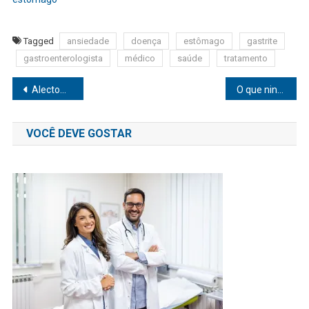
Tagged
ansiedade
doença
estômago
gastrite
gastroenterologista
médico
saúde
tratamento
Navegação
Alectomia: médico cirurgião plástico alerta como deve ser feito procedimento
O que ninguém fala sobre uma dieta à base de plantas
de
VOCÊ DEVE GOSTAR
Post