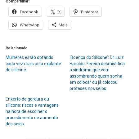
Compartilhar:
leva
Facebook
a
X
Pinterest
mulher
WhatsApp
Mais
a
retirar
o
Relacionado
silicone?
Mulheres estão optando
‘Doença do Silicone’: Dr. Luiz
cada vez mais pelo explante
Haroldo Pereira desmistifica
de silicone
a síndrome que vem
assombrando quem sonha
em colocar ou já colocou
próteses nos seios
Enxerto de gordura ou
silicone: riscos e vantagens
na hora de escolher o
procedimento de aumento
dos seios