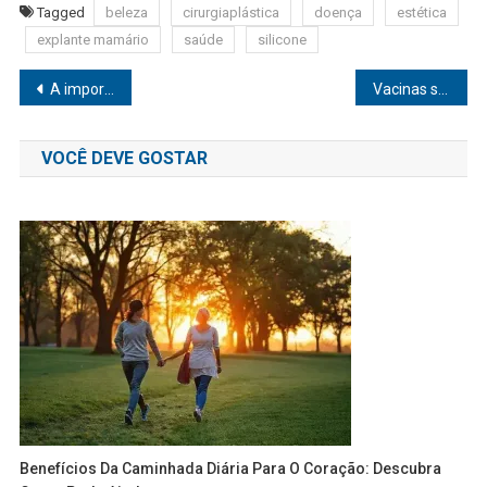
Tagged
beleza
cirurgiaplástica
doença
estética
explante mamário
saúde
silicone
Navegação
A importância da atividade física durante a gravidez
Vacinas são a principal forma de prevenção contra doenças do frio
de
VOCÊ DEVE GOSTAR
Post
Benefícios Da Caminhada Diária Para O Coração: Descubra