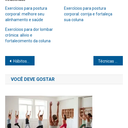
Exercícios para postura
Exercícios para postura
corporal: melhore seu
corporal: corrija e fortaleça
alinhamento e saúde
sua coluna
Exercícios para dor lombar
crônica: alívio e
fortalecimento da coluna
Navegação
Hábitos diários para melhorar a qualidade de vida: transforme seu dia a dia
Técnicas de respiração consciente para relaxar e melhorar seu bem-estar
de
VOCÊ DEVE GOSTAR
Post