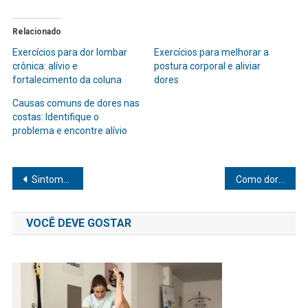
Relacionado
Exercícios para dor lombar
Exercícios para melhorar a
crônica: alívio e
postura corporal e aliviar
fortalecimento da coluna
dores
Causas comuns de dores nas
costas: Identifique o
problema e encontre alívio
Navegação
Sintomas de gordura no fígado leve e como identificar
Como dormir melhor sem remédio: dicas eficazes para noites tranquilas
de
VOCÊ DEVE GOSTAR
Post