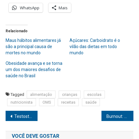
WhatsApp
Mais
Relacionado
Maus hábitos alimentares já
Açúcares: Carboidrato é o
são a principal causa de
vilão das dietas em todo
mortes no mundo
mundo
Obesidade avança e se torna
um dos maiores desafios de
saúde no Brasil
Tagged
alimentação
crianças
escolas
nutricionista
OMS
receitas
saúde
Navegação
Testosterona: Conheça formas naturais de melhorar os níveis no corpo
Burnout: Aumenta em 44% a procura de empresas por auxílio psicológico para os colaboradores um ano após a síndrome se tornar doença do trabalho
de
VOCÊ DEVE GOSTAR