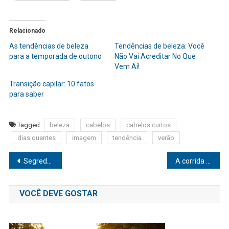
Relacionado
As tendências de beleza
Tendências de beleza: Você
para a temporada de outono
Não Vai Acreditar No Que
Vem Aí!
Transição capilar: 10 fatos
para saber
Tagged
beleza
cabelos
cabelos curtos
dias quentes
imagem
tendência
verão
Navegação
Segredos de beleza no ensino médio: guia prático para uma pele radiante
A corrida das crianças para fazer xixi pode ser um alerta para os pais, afirma especialista
de
VOCÊ DEVE GOSTAR
Post