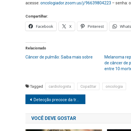
acesse:
oncologiador.zoom.us/j/96639804223
– senha: 
Compartilhar:
Facebook
X
Pinterest
What
Relacionado
Câncer de pulmão: Saiba mais sobre
Melanoma rep
de câncer de 
entre 10 mort
Tagged
cardiologista
CopaStar
oncologia
Navegação
Detecção precoce da trombose pode salvar vidas
de
VOCÊ DEVE GOSTAR
Post