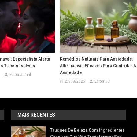
naval: Especialista Alerta
Remédios Naturais Para Ansiedade:
s Transmissíveis
Alternativas Eficazes Para Controlar A
Ansiedade
Editor Jornal
27/03/2025
Editor JC
MAIS RECENTES
Truques De Beleza Com Ingredientes
Caseiros Que Vão Transformar Sua