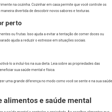
rimente na cozinha. Cozinhar em casa permite que você controle os
maneira divertida de descobrir novos sabores e texturas.
r perto
tes ou frutas. Isso ajuda a evitar a tentação de comer doces ou
arado ajuda a reduzir o estresse em situações sociais.
ivá-lo a incluí-los na sua dieta. Leia sobre as propriedades das
neficiar sua saúde mental e física.
 fazer uma grande diferença no modo como você se sente e na sua saúd
e alimentos e saúde mental
r a saúde mental e controlar a ansiedade. Ao escolher alimentos que