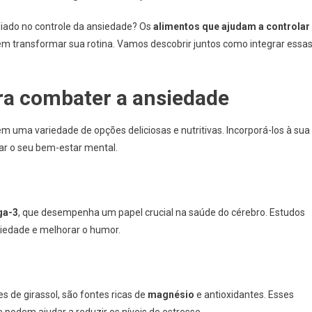
iado no controle da ansiedade? Os
alimentos que ajudam a controlar
em transformar sua rotina. Vamos descobrir juntos como integrar essa
ra combater a ansiedade
 uma variedade de opções deliciosas e nutritivas. Incorporá-los à sua
ar o seu bem-estar mental.
a-3
, que desempenha um papel crucial na saúde do cérebro. Estudos
iedade e melhorar o humor.
de girassol, são fontes ricas de
magnésio
e antioxidantes. Esses
e podem ajudar a reduzir os níveis de estresse.