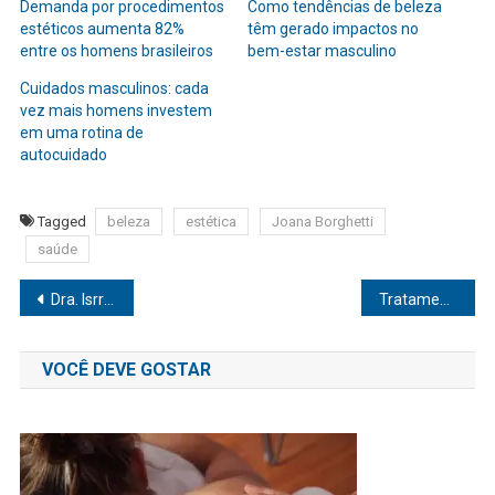
Demanda por procedimentos
Como tendências de beleza
estéticos aumenta 82%
têm gerado impactos no
entre os homens brasileiros
bem-estar masculino
Cuidados masculinos: cada
vez mais homens investem
em uma rotina de
autocuidado
Tagged
beleza
estética
Joana Borghetti
saúde
Navegação
Dra. Isrraela Massena fala sobre harmonização facial de Marcello Antony
Tratamento de feridas: dicas para cuidar e evitar infecções
de
VOCÊ DEVE GOSTAR
Post