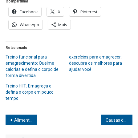
Compartilhar:
Facebook
X
Pinterest
WhatsApp
Mais
Relacionado
Treino funcional para
exercícios para emagrecer:
emagrecimento: Queime
descubra os melhores para
calorias e defina o corpo de
ajudar você
forma divertida
Treino HIIT: Emagreça e
defina o corpo em pouco
tempo
Navegação
Alimentos que aumentam a imunidade
Causas de dores nas costas
de