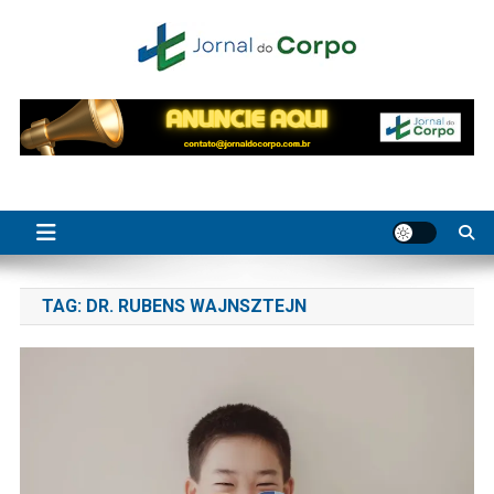
Skip
to
content
Jornal do Corpo
saúde, beleza e bem-estar
TAG:
DR. RUBENS WAJNSZTEJN