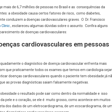
e mais de 6,7 milhões de pessoas no Brasil e as consequências da
es: a obesidade causa certos fatores de risco, como diabetes,
ente conduzem a doenças cardiovasculares graves. O Dr. Francisco
 Clinic
, esclareceu algumas dúvidas sobre o assunto. Confira alguns
aparecimento de doenças cardiovasculares:
r doenças cardiovasculares em pessoas
uadamente o diagnóstico de doença cardiovascular enfrenta mais
 com que praticamente todos os exames que temos em cardiologia sej
sticar doenças cardiovasculares quando o paciente tem obesidade já n
 que as provas diagnósticas saiam falsamente negativas.
obesidade o resultado pode sair como dentro da normalidade e isso
e da pele e o coração, se ele é muito grosso, como acontece em muitos
orreta dos dados de um eletrocardiograma, de um ecocardiograma, de u