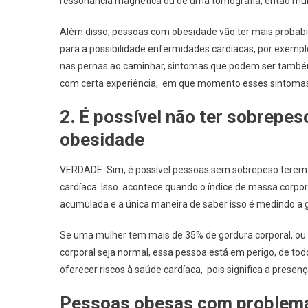
ressonância magnética ou de uma tomografia, então mui
Além disso, pessoas com obesidade vão ter mais proba
para a possibilidade enfermidades cardíacas, por exemplo
nas pernas ao caminhar, sintomas que podem ser também s
com certa experiência, em que momento esses sintomas 
2. É possível não ter sobrepes
obesidade
VERDADE. Sim, é possível pessoas sem sobrepeso terem u
cardíaca. Isso acontece quando o índice de massa corpo
acumulada e a única maneira de saber isso é medindo a g
Se uma mulher tem mais de 35% de gordura corporal, o
corporal seja normal, essa pessoa está em perigo, de t
oferecer riscos à saúde cardíaca, pois significa a pres
Pessoas obesas com problemas