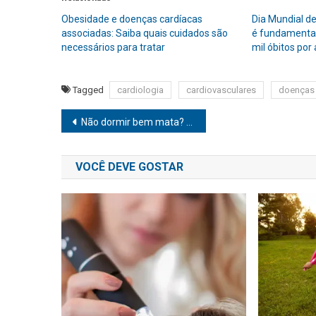
Obesidade e doenças cardíacas
Dia Mundial d
associadas: Saiba quais cuidados são
é fundamental
necessários para tratar
mil óbitos por
Tagged
cardiologia
cardiovasculares
doenças
Navegação
Não dormir bem mata? Entenda importância do sono para funcionamento do corpo
de
VOCÊ DEVE GOSTAR
Post