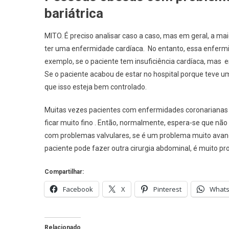
bariátrica
MITO. É preciso analisar caso a caso, mas em geral, a m
ter uma enfermidade cardíaca. No entanto, essa enfermi
exemplo, se o paciente tem insuficiência cardíaca, mas e
Se o paciente acabou de estar no hospital porque teve um
que isso esteja bem controlado.
Muitas vezes pacientes com enfermidades coronariana
ficar muito fino . Então, normalmente, espera-se que nã
com problemas valvulares, se é um problema muito avançad
paciente pode fazer outra cirurgia abdominal, é muito pro
Compartilhar:
Facebook
X
Pinterest
What
Relacionado