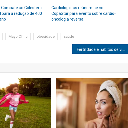
e Combate ao Colesterol
Cardiologistas reúnem-se no
 para a redução de 400
CopaStar para evento sobre cardio-
 ano
oncologia reversa
Mayo Clinic
obesidade
saúde
Fertilidade e hábitos de vida: Qual a relação?