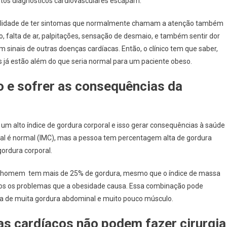
tos diagnósticos cardiovasculares escapam.
bilidade de ter sintomas que normalmente chamam a atenção também
, falta de ar, palpitações, sensação de desmaio, e também sentir dor
inais de outras doenças cardíacas. Então, o clínico tem que saber,
já estão além do que seria normal para um paciente obeso.
o e sofrer as consequências da
m alto índice de gordura corporal e isso gerar consequências à saúde
ral é normal (IMC), mas a pessoa tem percentagem alta de gordura
ordura corporal.
u homem tem mais de 25% de gordura, mesmo que o índice de massa
odos os problemas que a obesidade causa. Essa combinação pode
ença de muita gordura abdominal e muito pouco músculo.
 cardíacos não podem fazer cirurgia