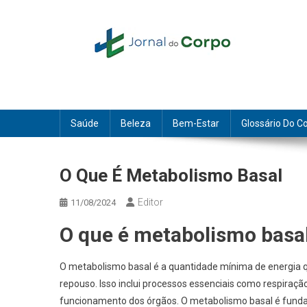
Skip
to
content
Jornal do Corpo
saúde, beleza e bem-estar
Saúde
Beleza
Bem-Estar
Glossário Do C
O Que É Metabolismo Basal
Editor
11/08/2024
O que é metabolismo basa
O metabolismo basal é a quantidade mínima de energia 
repouso. Isso inclui processos essenciais como respiraçã
funcionamento dos órgãos. O metabolismo basal é fundam