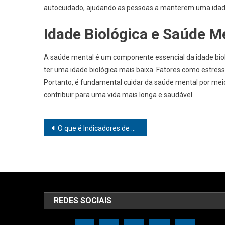
autocuidado, ajudando as pessoas a manterem uma idade
Idade Biológica e Saúde M
A saúde mental é um componente essencial da idade bi
ter uma idade biológica mais baixa. Fatores como estres
Portanto, é fundamental cuidar da saúde mental por meio
contribuir para uma vida mais longa e saudável.
Navegação
O que é Indicadores de saúde
de
Post
REDES SOCIAIS