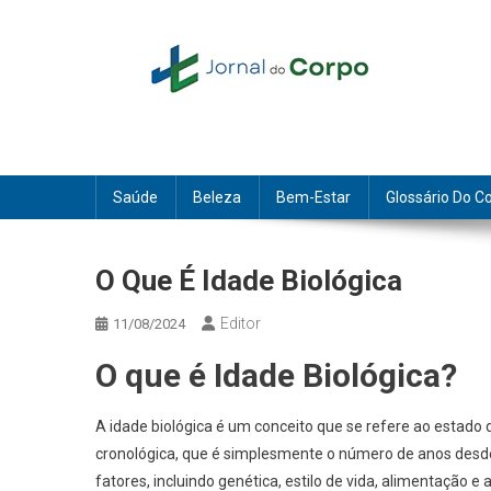
Skip
to
content
Jornal do Corpo
saúde, beleza e bem-estar
Saúde
Beleza
Bem-Estar
Glossário Do C
O Que É Idade Biológica
Editor
11/08/2024
O que é Idade Biológica?
A idade biológica é um conceito que se refere ao estado
cronológica, que é simplesmente o número de anos desde 
fatores, incluindo genética, estilo de vida, alimentação