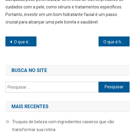
cuidados com a pele, como séruns e tratamentos específicos.
Portanto, investir em um bom hidratante facial é um passo
crucial para alcançar uma pele bonita e saudável.
Navegação
O que é hormonal
O que é hemácias
de
Post
BUSCA NO SITE
Pesquisar
por:
MAIS RECENTES
Truques de beleza com ingredientes caseiros que vão
transformar sua rotina