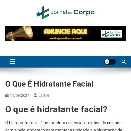
Skip
to
content
Jornal do Corpo
saúde, beleza e bem-estar
O Que É Hidratante Facial
Editor
11/08/2024
O que é hidratante facial?
O hidratante facial é um produto essencial na rotina de cuidados
com a pele, projetado para manter a umidade e a hidratação da