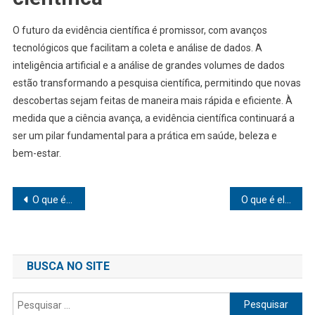
O futuro da evidência científica é promissor, com avanços
tecnológicos que facilitam a coleta e análise de dados. A
inteligência artificial e a análise de grandes volumes de dados
estão transformando a pesquisa científica, permitindo que novas
descobertas sejam feitas de maneira mais rápida e eficiente. À
medida que a ciência avança, a evidência científica continuará a
ser um pilar fundamental para a prática em saúde, beleza e
bem-estar.
Navegação
O que é epidemiologia
O que é elevação da autoestima
de
Post
BUSCA NO SITE
Pesquisar