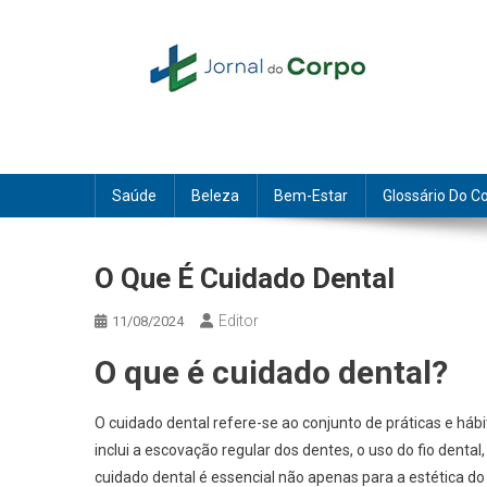
Skip
to
content
Jornal do Corpo
saúde, beleza e bem-estar
Saúde
Beleza
Bem-Estar
Glossário Do C
O Que É Cuidado Dental
Editor
11/08/2024
O que é cuidado dental?
O cuidado dental refere-se ao conjunto de práticas e háb
inclui a escovação regular dos dentes, o uso do fio dental
cuidado dental é essencial não apenas para a estética 