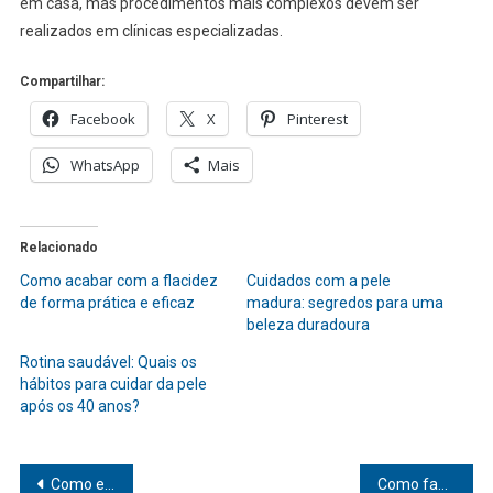
em casa, mas procedimentos mais complexos devem ser
realizados em clínicas especializadas.
Compartilhar:
Facebook
X
Pinterest
WhatsApp
Mais
Relacionado
Como acabar com a flacidez
Cuidados com a pele
de forma prática e eficaz
madura: segredos para uma
beleza duradoura
Rotina saudável: Quais os
hábitos para cuidar da pele
após os 40 anos?
Navegação
Como emagrecer com saúde e sem efeito sanfona: descubra o segredo
Como fazer limpeza de pele caseira passo a passo