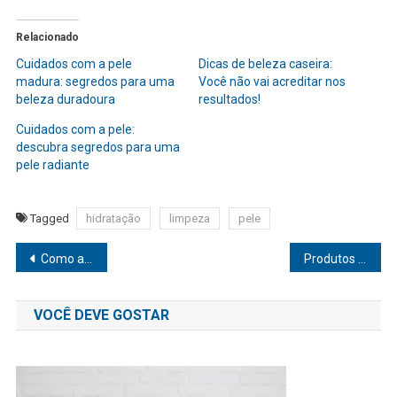
Relacionado
Cuidados com a pele
Dicas de beleza caseira:
madura: segredos para uma
Você não vai acreditar nos
beleza duradoura
resultados!
Cuidados com a pele:
descubra segredos para uma
pele radiante
Tagged
hidratação
limpeza
pele
Navegação
Como a fumaça dos incêndios afeta a pele? Saiba como se proteger
Produtos de beleza orgânicos: Você sabe o que está perdendo?
de
VOCÊ DEVE GOSTAR
Post