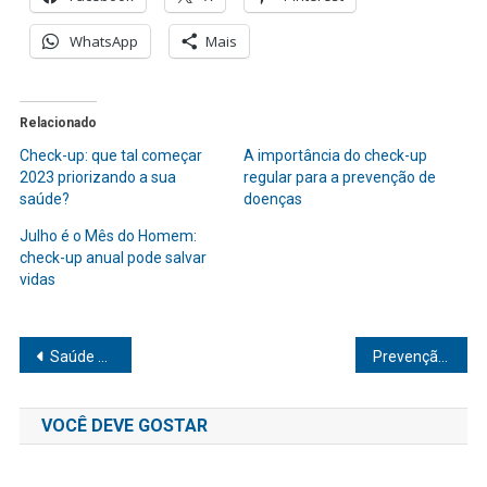
WhatsApp
Mais
Relacionado
Check-up: que tal começar
A importância do check-up
2023 priorizando a sua
regular para a prevenção de
saúde?
doenças
Julho é o Mês do Homem:
check-up anual pode salvar
vidas
Navegação
Saúde mental: descubra práticas simples para melhorar seu bem-estar
Prevenção de doenças: estratégias eficazes para manter a saúde em dia
de
VOCÊ DEVE GOSTAR
Post