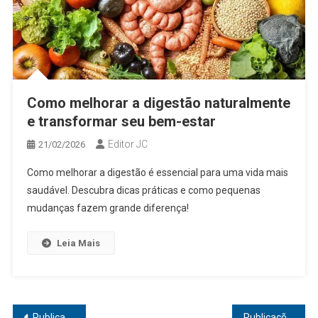
Como melhorar a digestão naturalmente
e transformar seu bem-estar
Editor JC
21/02/2026
Como melhorar a digestão é essencial para uma vida mais
saudável. Descubra dicas práticas e como pequenas
mudanças fazem grande diferença!
Leia Mais
Navegação
Publicações mais antigas
Publicações mais novas