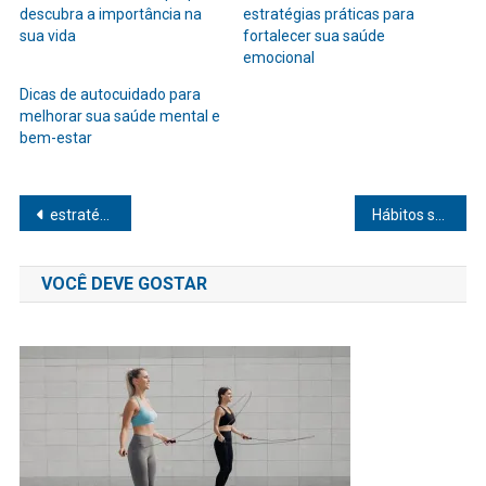
descubra a importância na
estratégias práticas para
sua vida
fortalecer sua saúde
emocional
Dicas de autocuidado para
melhorar sua saúde mental e
bem-estar
Navegação
estratégias para manter o peso ideal sem dieta restritiva
Hábitos saudáveis para viver mais e melhor: comece hoje mesmo
de
VOCÊ DEVE GOSTAR
Post