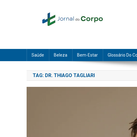
Skip
to
content
Jornal do Corpo
saúde, beleza e bem-estar
Saúde
Beleza
Bem-Estar
Glossário Do C
TAG:
DR. THIAGO TAGLIARI