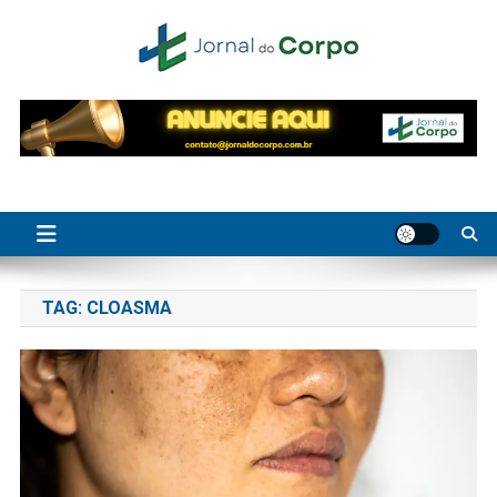
Skip
to
content
Jornal do Corpo
saúde, beleza e bem-estar
TAG:
CLOASMA