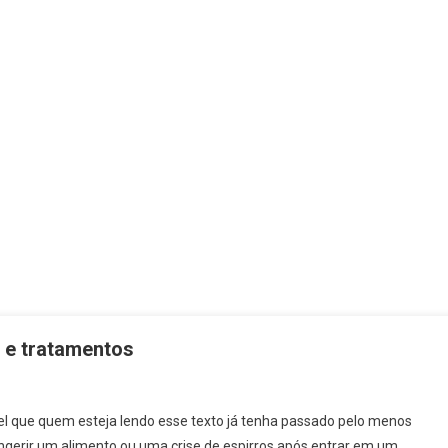
s e tratamentos
vel que quem esteja lendo esse texto já tenha passado pelo menos
ingerir um alimento ou uma crise de espirros após entrar em um